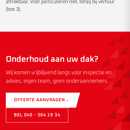
aftrekbaar. Voor particulieren niet, tenzij bij verhuur
(box 3).
Onderhoud aan uw dak?
Wij komen vrijblijvend langs voor inspectie en
advies, eigen team, geen onderaannemers.
OFFERTE AANVRAGEN
→
BEL 040 - 304 19 34